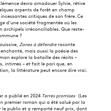
, Clémence devra amadouer Sylvie, rétive
quelques arpents de forêt en champ
 incessantes critiques de son frère. Ce
mage d’une société fragmentée où les
n archipels irréconciliables. Que reste-
 commune ?
jouissive,
Zones à défendre
raconte
senchanté, mais aussi la poésie des
oman explore la bataille des récits –
, intimes – et fait le pari que, en
n, la littérature peut encore dire vrai.
ur
a publié en 2024
Terres promises
(Les
un premier roman qui a été salué par la
 le public et a remporté neuf prix, dont