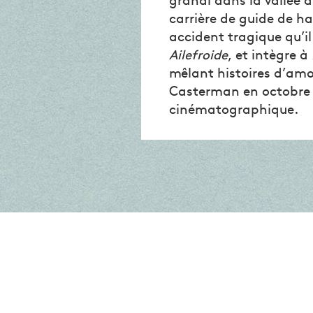
grandi dans la vallée 
carrière de guide de h
accident tragique qu’il
Ailefroide
, et intègre à
mêlant histoires d’amo
Casterman en octobre 
cinématographique.