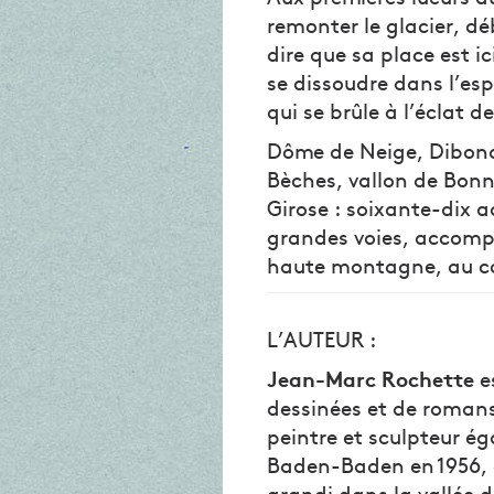
remonter le glacier, dé
dire que sa place est i
se dissoudre dans l’espr
qui se brûle à l’éclat 
Dôme de Neige, Dibona,
Bèches, vallon de Bonne
Girose : soixante-dix a
grandes voies, accomp
haute montagne, au cœ
L’AUTEUR :
Jean-Marc Rochette
e
dessinées et de roman
peintre et sculpteur é
Baden-Baden en 1956, 