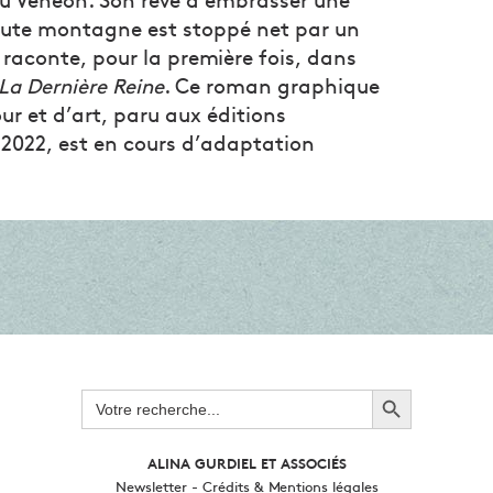
du Vénéon. Son rêve d’embrasser une
aute montagne est stoppé net par un
 raconte, pour la première fois, dans
La Dernière Reine
. Ce roman graphique
ur et d’art, paru aux éditions
2022, est en cours d’adaptation
Search Button
Search
for:
ALINA GURDIEL ET ASSOCIÉS
Newsletter
-
Crédits & Mentions légales