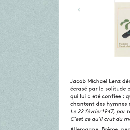
Jacob Michael Lenz dér
écrasé par la solitude 
qui lui a été confiée : 
chantent des hymnes n
Le 22 février 1947, par 
C’est ce qu’il crut du m
Allemagne, Brême, pen