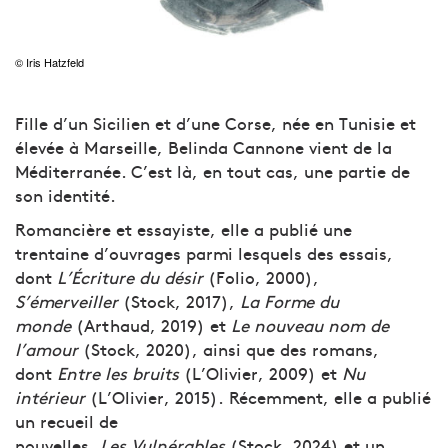
© Iris Hatzfeld
Fille d’un Sicilien et d’une Corse, née en Tunisie et
élevée à Marseille, Belinda Cannone vient de la
Méditerranée. C’est là, en tout cas, une partie de
son identité.
Romancière et essayiste, elle a publié une
trentaine d’ouvrages parmi lesquels des essais,
dont
L’Écriture du désir
(Folio, 2000),
S’émerveiller
(Stock, 2017),
La Forme du
monde
(Arthaud, 2019) et
Le nouveau nom de
l’amour
(Stock, 2020), ainsi que des romans,
dont
Entre les bruits
(L’Olivier, 2009) et
Nu
intérieur
(L’Olivier, 2015). Récemment, elle a publié
un recueil de
nouvelles,
Les
Vulnérables
(Stock, 2024) et un