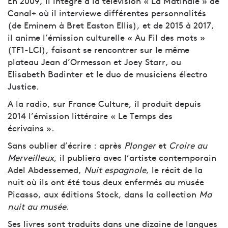
En 2009, il intègre à la télévision « La Matinale » de
Canal+ où il interviewe différentes personnalités
(de Eminem à Bret Easton Ellis), et de 2015 à 2017,
il anime l’émission culturelle « Au Fil des mots »
(TF1-LCI), faisant se rencontrer sur le même
plateau Jean d’Ormesson et Joey Starr, ou
Elisabeth Badinter et le duo de musiciens électro
Justice.
A la radio, sur France Culture, il produit depuis
2014 l’émission littéraire « Le Temps des
écrivains ».
Sans oublier d’écrire : après
Plonger
et
Croire au
Merveilleux
, il publiera avec l’artiste contemporain
Adel Abdessemed,
Nuit espagnole
, le récit de la
nuit où ils ont été tous deux enfermés au musée
Picasso, aux éditions Stock, dans la collection
Ma
nuit au musée
.
Ses livres sont traduits dans une dizaine de langues