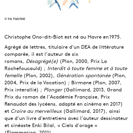
© Iris Hatzfeld
Christophe Ono-dit-Biot est né au Havre en 1975.
Agrégé de lettres, titulaire d’un DEA de littérature
comparée, il est l’auteur de six
romans,
Désagrégé(e)
(Plon, 2000, Prix La
Rochefoucauld) ;
Interdit à toute femme et à toute
femelle
(Plon, 2002),
Génération spontanée
(Plon,
2004, Prix de la Vocation) ; Birmane (Plon, 2007,
Prix interallié) ;
Plonger
(Gallimard, 2013, Grand
Prix du roman de l’Académie Française, Prix
Renaudot des lycéens, adapté en cinéma en 2017)
et
Croire au merveilleux
(Gallimard, 2017), ainsi
que d’un livre d’entretiens avec l’auteur dessinateur
et cinéaste Enki Bilal, « Ciels d’orage »
(Flammarion, 2011)