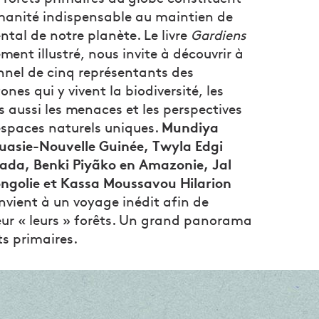
manité indispensable au maintien de
ntal de notre planète. Le livre
Gardiens
ent illustré, nous invite à découvrir à
onnel de cinq représentants des
s qui y vivent la biodiversité, les
is aussi les menaces et les perspectives
Mundiya
espaces naturels uniques.
asie-Nouvelle Guinée, Twyla Edgi
ada, Benki Piyãko en Amazonie, Jal
ngolie et Kassa Moussavou Hilarion
nvient à un voyage inédit afin de
eur « leurs » forêts. Un grand panorama
s primaires.